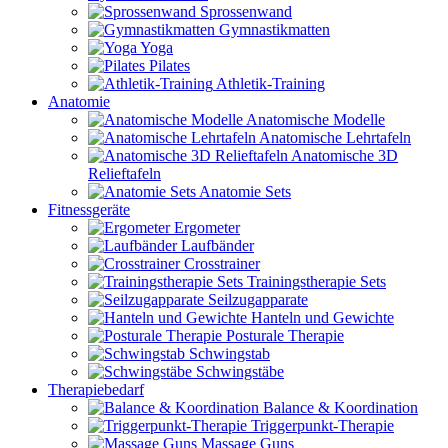
Sprossenwand
Gymnastikmatten
Yoga
Pilates
Athletik-Training
Anatomie
Anatomische Modelle
Anatomische Lehrtafeln
Anatomische 3D
Relieftafeln
Anatomie Sets
Fitnessgeräte
Ergometer
Laufbänder
Crosstrainer
Trainingstherapie Sets
Seilzugapparate
Hanteln und Gewichte
Posturale Therapie
Schwingstab
Schwingstäbe
Therapiebedarf
Balance & Koordination
Triggerpunkt-Therapie
Massage Guns