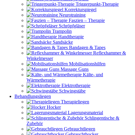
Triggerpunkt-Therapie
Korrekturspiegel
Neurotraining
Faszien – Therapie
Schröpfgläser
Trampolin
Handtherapie
Sandsäcke
Bandagen & Tapes
Reflexhammer &
Winkelmesser
Mobilisationshilfen
Massage Guns
Kälte- und
Wärmetherapie
Elektrotherapie
Schwingstäbe
Behandlungsliegen
Therapieliegen
Hocker
Lagerungsmaterial
Schlingentische &
Zubehör
Gebrauchtliegen
Gebrauchthocker