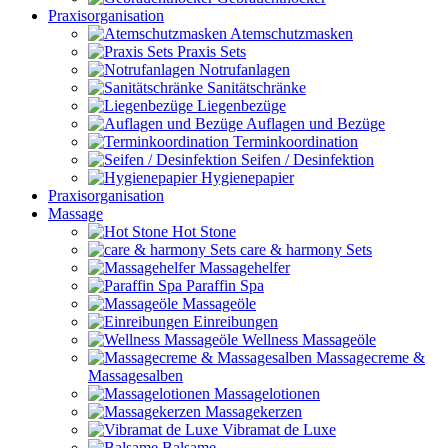
Praxisorganisation
Atemschutzmasken
Praxis Sets
Notrufanlagen
Sanitätschränke
Liegenbezüge
Auflagen und Bezüge
Terminkoordination
Seifen / Desinfektion
Hygienepapier
Praxisorganisation
Massage
Hot Stone
care & harmony Sets
Massagehelfer
Paraffin Spa
Massageöle
Einreibungen
Wellness Massageöle
Massagecreme &
Massagesalben
Massagelotionen
Massagekerzen
Vibramat de Luxe
Balsame