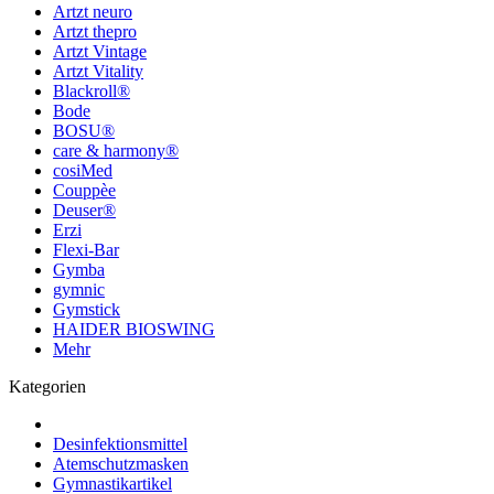
Artzt neuro
Artzt thepro
Artzt Vintage
Artzt Vitality
Blackroll®
Bode
BOSU®
care & harmony®
cosiMed
Couppèe
Deuser®
Erzi
Flexi-Bar
Gymba
gymnic
Gymstick
HAIDER BIOSWING
Mehr
Kategorien
Desinfektionsmittel
Atemschutzmasken
Gymnastikartikel