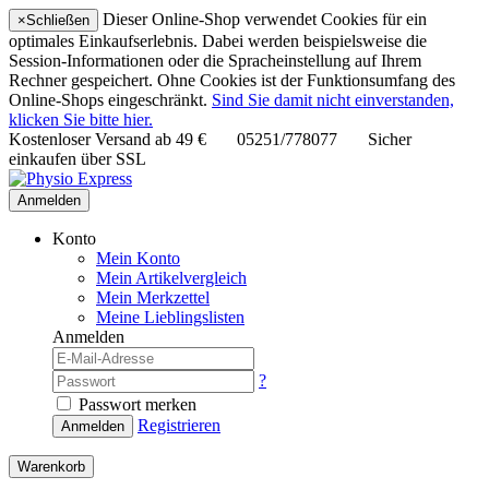
Dieser Online-Shop verwendet Cookies für ein
×
Schließen
optimales Einkaufserlebnis. Dabei werden beispielsweise die
Session-Informationen oder die Spracheinstellung auf Ihrem
Rechner gespeichert. Ohne Cookies ist der Funktionsumfang des
Online-Shops eingeschränkt.
Sind Sie damit nicht einverstanden,
klicken Sie bitte hier.
Kostenloser Versand ab
49 €
05251/778077
Sicher
einkaufen über SSL
Anmelden
Konto
Mein Konto
Mein Artikelvergleich
Mein Merkzettel
Meine Lieblingslisten
Anmelden
?
Passwort merken
Registrieren
Anmelden
Warenkorb