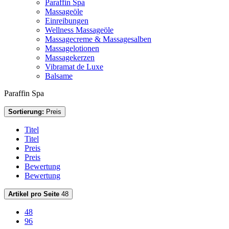
Paraffin Spa
Massageöle
Einreibungen
Wellness Massageöle
Massagecreme & Massagesalben
Massagelotionen
Massagekerzen
Vibramat de Luxe
Balsame
Paraffin Spa
Sortierung:
Preis
Titel
Titel
Preis
Preis
Bewertung
Bewertung
Artikel pro Seite
48
48
96