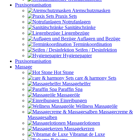
Praxisorganisation
Atemschutzmasken
Praxis Sets
Notrufanlagen
Sanitätschränke
Liegenbezüge
Auflagen und Bezüge
Terminkoordination
Seifen / Desinfektion
Hygienepapier
Praxisorganisation
Massage
Hot Stone
care & harmony Sets
Massagehelfer
Paraffin Spa
Massageöle
Einreibungen
Wellness Massageöle
Massagecreme &
Massagesalben
Massagelotionen
Massagekerzen
Vibramat de Luxe
Balsame