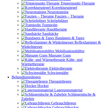
Triggerpunkt-Therapie
Korrekturspiegel
Neurotraining
Faszien – Therapie
Schröpfgläser
Trampolin
Handtherapie
Sandsäcke
Bandagen & Tapes
Reflexhammer &
Winkelmesser
Mobilisationshilfen
Massage Guns
Kälte- und
Wärmetherapie
Elektrotherapie
Schwingstäbe
Behandlungsliegen
Therapieliegen
Hocker
Lagerungsmaterial
Schlingentische &
Zubehör
Gebrauchtliegen
Gebrauchthocker