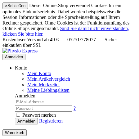
Dieser Online-Shop verwendet Cookies für ein
×
Schließen
optimales Einkaufserlebnis. Dabei werden beispielsweise die
Session-Informationen oder die Spracheinstellung auf Ihrem
Rechner gespeichert. Ohne Cookies ist der Funktionsumfang des
Online-Shops eingeschränkt.
Sind Sie damit nicht einverstanden,
klicken Sie bitte hier.
Kostenloser Versand ab
49 €
05251/778077
Sicher
einkaufen über SSL
Anmelden
Konto
Mein Konto
Mein Artikelvergleich
Mein Merkzettel
Meine Lieblingslisten
Anmelden
?
Passwort merken
Registrieren
Anmelden
Warenkorb