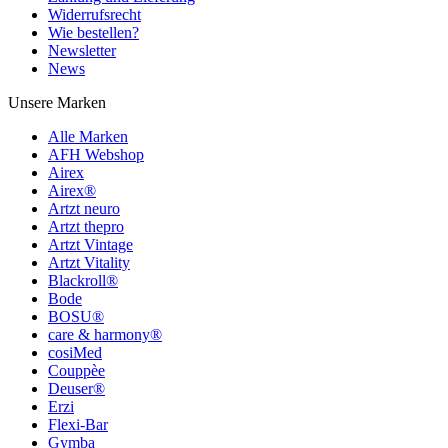
Widerrufsrecht
Wie bestellen?
Newsletter
News
Unsere Marken
Alle Marken
AFH Webshop
Airex
Airex®
Artzt neuro
Artzt thepro
Artzt Vintage
Artzt Vitality
Blackroll®
Bode
BOSU®
care & harmony®
cosiMed
Couppèe
Deuser®
Erzi
Flexi-Bar
Gymba