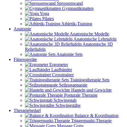
Sprossenwand
Gymnastikmatten
Yoga
Pilates
Athletik-Training
Anatomie
Anatomische Modelle
Anatomische Lehrtafeln
Anatomische 3D
Relieftafeln
Anatomie Sets
Fitnessgeräte
Ergometer
Laufbänder
Crosstrainer
Trainingstherapie Sets
Seilzugapparate
Hanteln und Gewichte
Posturale Therapie
Schwingstab
Schwingstäbe
Therapiebedarf
Balance & Koordination
Triggerpunkt-Therapie
Massage Guns