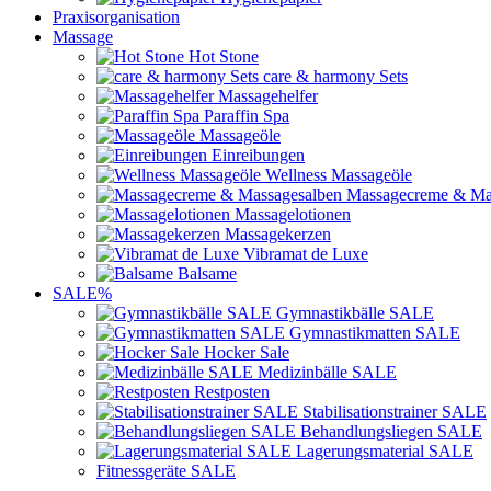
Praxisorganisation
Massage
Hot Stone
care & harmony Sets
Massagehelfer
Paraffin Spa
Massageöle
Einreibungen
Wellness Massageöle
Massagecreme & Ma
Massagelotionen
Massagekerzen
Vibramat de Luxe
Balsame
SALE%
Gymnastikbälle SALE
Gymnastikmatten SALE
Hocker Sale
Medizinbälle SALE
Restposten
Stabilisationstrainer SALE
Behandlungsliegen SALE
Lagerungsmaterial SALE
Fitnessgeräte SALE