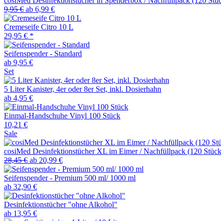
cosiMed Desinfektionstücher in Spenderbox / Nachfüllpack (120 Stü
9,95 €
ab 6,99 €
Cremeseife Citro 10 L
29,95 € *
Seifenspender - Standard
ab 9,95 €
Set
5 Liter Kanister, 4er oder 8er Set, inkl. Dosierhahn
ab 4,95 €
Einmal-Handschuhe Vinyl 100 Stück
10,21 €
Sale
cosiMed Desinfektionstücher XL im Eimer / Nachfüllpack (120 Stück
28,45 €
ab 20,99 €
Seifenspender - Premium 500 ml/ 1000 ml
ab 32,90 €
Desinfektionstücher "ohne Alkohol"
ab 13,95 €