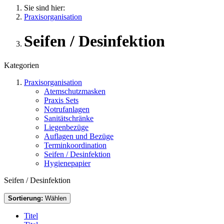
Sie sind hier:
Praxisorganisation
Seifen / Desinfektion
Kategorien
Praxisorganisation
Atemschutzmasken
Praxis Sets
Notrufanlagen
Sanitätschränke
Liegenbezüge
Auflagen und Bezüge
Terminkoordination
Seifen / Desinfektion
Hygienepapier
Seifen / Desinfektion
Sortierung:
Wählen
Titel