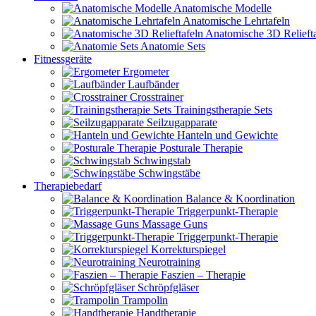
Anatomische Modelle
Anatomische Lehrtafeln
Anatomische 3D Reliefta
Anatomie Sets
Fitnessgeräte
Ergometer
Laufbänder
Crosstrainer
Trainingstherapie Sets
Seilzugapparate
Hanteln und Gewichte
Posturale Therapie
Schwingstab
Schwingstäbe
Therapiebedarf
Balance & Koordination
Triggerpunkt-Therapie
Massage Guns
Triggerpunkt-Therapie
Korrekturspiegel
Neurotraining
Faszien – Therapie
Schröpfgläser
Trampolin
Handtherapie