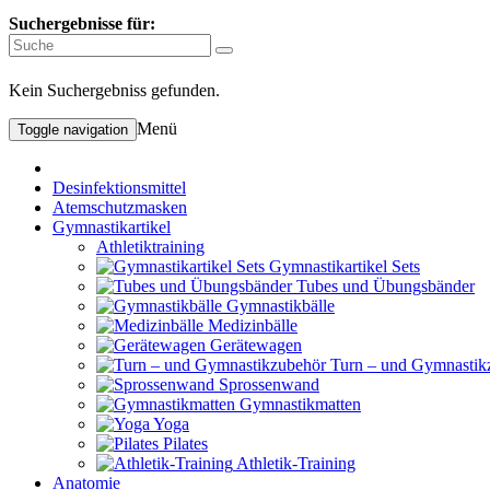
Suchergebnisse für:
Kein Suchergebniss gefunden.
Menü
Toggle navigation
Desinfektionsmittel
Atemschutzmasken
Gymnastikartikel
Athletiktraining
Gymnastikartikel Sets
Tubes und Übungsbänder
Gymnastikbälle
Medizinbälle
Gerätewagen
Turn – und Gymnastik
Sprossenwand
Gymnastikmatten
Yoga
Pilates
Athletik-Training
Anatomie