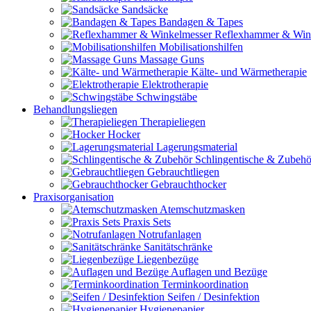
Sandsäcke
Bandagen & Tapes
Reflexhammer & Win
Mobilisationshilfen
Massage Guns
Kälte- und Wärmetherapie
Elektrotherapie
Schwingstäbe
Behandlungsliegen
Therapieliegen
Hocker
Lagerungsmaterial
Schlingentische & Zubehö
Gebrauchtliegen
Gebrauchthocker
Praxisorganisation
Atemschutzmasken
Praxis Sets
Notrufanlagen
Sanitätschränke
Liegenbezüge
Auflagen und Bezüge
Terminkoordination
Seifen / Desinfektion
Hygienepapier