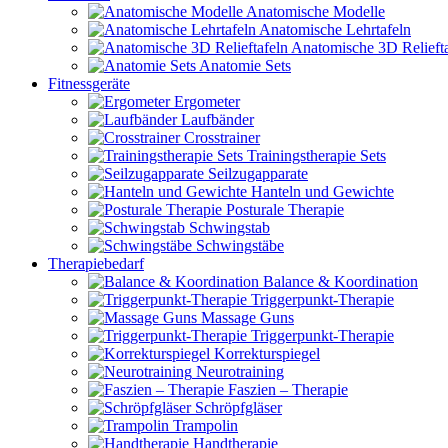
Anatomische Modelle
Anatomische Lehrtafeln
Anatomische 3D Reliefta
Anatomie Sets
Fitnessgeräte
Ergometer
Laufbänder
Crosstrainer
Trainingstherapie Sets
Seilzugapparate
Hanteln und Gewichte
Posturale Therapie
Schwingstab
Schwingstäbe
Therapiebedarf
Balance & Koordination
Triggerpunkt-Therapie
Massage Guns
Triggerpunkt-Therapie
Korrekturspiegel
Neurotraining
Faszien – Therapie
Schröpfgläser
Trampolin
Handtherapie