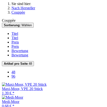
Sie sind hier:
Nach Hersteller
Couppèe
Couppèe
Sortierung:
Wählen
Titel
Titel
Preis
Preis
Bewertung
Bewertung
Artikel pro Seite
48
48
96
Maxi-Moor, VPE 20 Stück
1,39 € *
Medi-Moor
0,68 € *