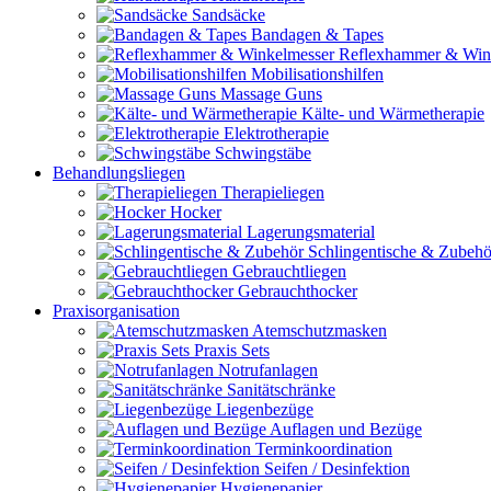
Sandsäcke
Bandagen & Tapes
Reflexhammer & Win
Mobilisationshilfen
Massage Guns
Kälte- und Wärmetherapie
Elektrotherapie
Schwingstäbe
Behandlungsliegen
Therapieliegen
Hocker
Lagerungsmaterial
Schlingentische & Zubehö
Gebrauchtliegen
Gebrauchthocker
Praxisorganisation
Atemschutzmasken
Praxis Sets
Notrufanlagen
Sanitätschränke
Liegenbezüge
Auflagen und Bezüge
Terminkoordination
Seifen / Desinfektion
Hygienepapier