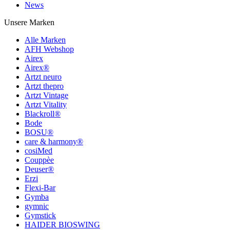
News
Unsere Marken
Alle Marken
AFH Webshop
Airex
Airex®
Artzt neuro
Artzt thepro
Artzt Vintage
Artzt Vitality
Blackroll®
Bode
BOSU®
care & harmony®
cosiMed
Couppèe
Deuser®
Erzi
Flexi-Bar
Gymba
gymnic
Gymstick
HAIDER BIOSWING