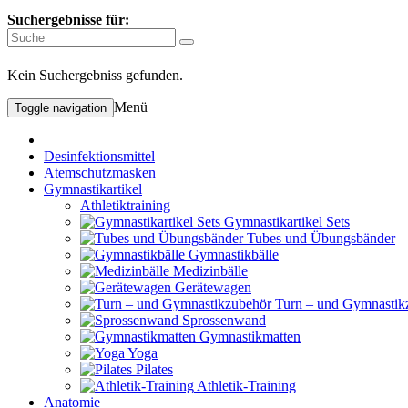
Suchergebnisse für:
Kein Suchergebniss gefunden.
Menü
Toggle navigation
Desinfektionsmittel
Atemschutzmasken
Gymnastikartikel
Athletiktraining
Gymnastikartikel Sets
Tubes und Übungsbänder
Gymnastikbälle
Medizinbälle
Gerätewagen
Turn – und Gymnastik
Sprossenwand
Gymnastikmatten
Yoga
Pilates
Athletik-Training
Anatomie