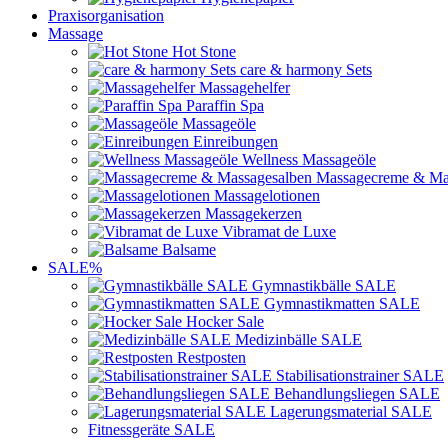
Praxisorganisation
Massage
Hot Stone
care & harmony Sets
Massagehelfer
Paraffin Spa
Massageöle
Einreibungen
Wellness Massageöle
Massagecreme & Ma
Massagelotionen
Massagekerzen
Vibramat de Luxe
Balsame
SALE%
Gymnastikbälle SALE
Gymnastikmatten SALE
Hocker Sale
Medizinbälle SALE
Restposten
Stabilisationstrainer SALE
Behandlungsliegen SALE
Lagerungsmaterial SALE
Fitnessgeräte SALE