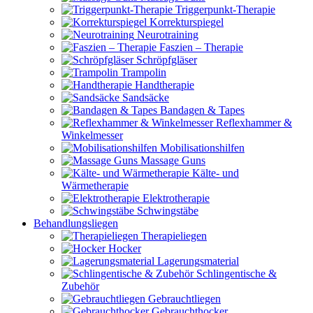
Triggerpunkt-Therapie
Korrekturspiegel
Neurotraining
Faszien – Therapie
Schröpfgläser
Trampolin
Handtherapie
Sandsäcke
Bandagen & Tapes
Reflexhammer &
Winkelmesser
Mobilisationshilfen
Massage Guns
Kälte- und
Wärmetherapie
Elektrotherapie
Schwingstäbe
Behandlungsliegen
Therapieliegen
Hocker
Lagerungsmaterial
Schlingentische &
Zubehör
Gebrauchtliegen
Gebrauchthocker