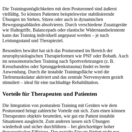
Die Trainingsmöglichkeiten mit dem Posturomed sind äußerst
vielfältig. So können Patienten beispielsweise stabilisierende
Übungen im Stehen, Sitzen oder auch in dynamischen
Bewegungsabläufen absolvieren. Durch verschiedene Zusatzgeräte
wie Haltegriffe, Balancepads oder elastische Widerstandselemente
kann das Training individuell angepasst werden – je nach
Leistungsstand und Therapieziel.
Besonders bewährt hat sich das Posturomed im Bereich der
neurophysiologischen Therapieformen wie PNF oder Bobath. Auch
im sensomotorischen Training nach Sportverletzungen (z. B.
Kreuzbandriss oder Sprunggelenkstrauma) findet es breite
Anwendung. Durch die instabile Trainingsfläche wird die
Tiefenmuskulatur aktiviert und das zentrale Nervensystem gezielt
stimuliert – ideal für eine nachhaltige Rehabilitation.
Vorteile für Therapeuten und Patienten
Die Integration von posturalem Training mit Geräten wie dem
Posturomed bringt zahlreiche Vorteile mit sich. Zum einen können
Therapeuten objektiv beurteilen, wie gut ein Patient instabile
Situationen ausgleicht. Zum anderen lassen sich Übungen
wiederholt und sicher durchführen – bei gleichzeitiger hoher
therapeutischer Effizienz. Der gezielte Einsatz fördert nicht nur