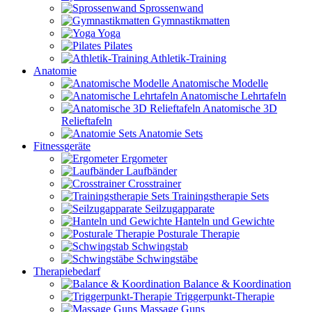
Sprossenwand
Gymnastikmatten
Yoga
Pilates
Athletik-Training
Anatomie
Anatomische Modelle
Anatomische Lehrtafeln
Anatomische 3D
Relieftafeln
Anatomie Sets
Fitnessgeräte
Ergometer
Laufbänder
Crosstrainer
Trainingstherapie Sets
Seilzugapparate
Hanteln und Gewichte
Posturale Therapie
Schwingstab
Schwingstäbe
Therapiebedarf
Balance & Koordination
Triggerpunkt-Therapie
Massage Guns