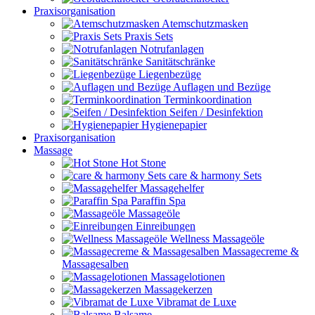
Praxisorganisation
Atemschutzmasken
Praxis Sets
Notrufanlagen
Sanitätschränke
Liegenbezüge
Auflagen und Bezüge
Terminkoordination
Seifen / Desinfektion
Hygienepapier
Praxisorganisation
Massage
Hot Stone
care & harmony Sets
Massagehelfer
Paraffin Spa
Massageöle
Einreibungen
Wellness Massageöle
Massagecreme &
Massagesalben
Massagelotionen
Massagekerzen
Vibramat de Luxe
Balsame