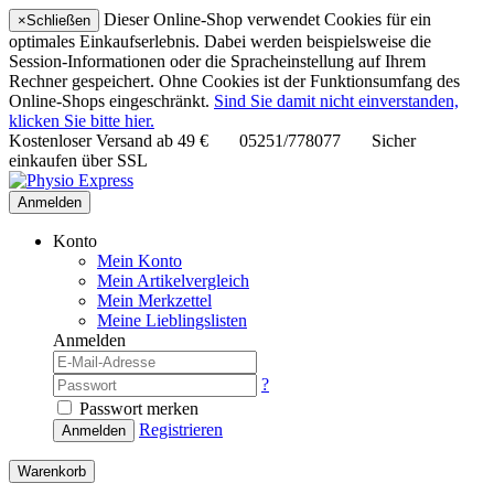
Dieser Online-Shop verwendet Cookies für ein
×
Schließen
optimales Einkaufserlebnis. Dabei werden beispielsweise die
Session-Informationen oder die Spracheinstellung auf Ihrem
Rechner gespeichert. Ohne Cookies ist der Funktionsumfang des
Online-Shops eingeschränkt.
Sind Sie damit nicht einverstanden,
klicken Sie bitte hier.
Kostenloser Versand ab
49 €
05251/778077
Sicher
einkaufen über SSL
Anmelden
Konto
Mein Konto
Mein Artikelvergleich
Mein Merkzettel
Meine Lieblingslisten
Anmelden
?
Passwort merken
Registrieren
Anmelden
Warenkorb