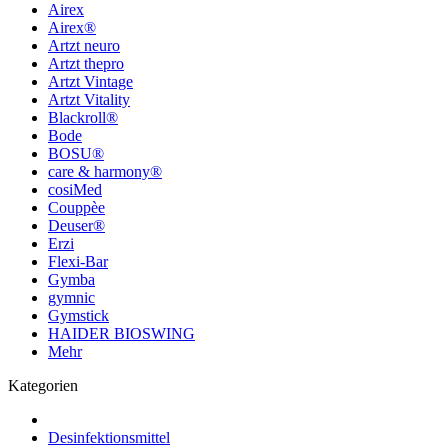
Airex
Airex®
Artzt neuro
Artzt thepro
Artzt Vintage
Artzt Vitality
Blackroll®
Bode
BOSU®
care & harmony®
cosiMed
Couppèe
Deuser®
Erzi
Flexi-Bar
Gymba
gymnic
Gymstick
HAIDER BIOSWING
Mehr
Kategorien
Desinfektionsmittel