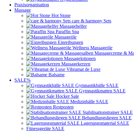
Praxisorganisation
Massage
Hot Stone
care & harmony Sets
Massagehelfer
Paraffin Spa
Massageöle
Einreibungen
Wellness Massageöle
Massagecreme & Ma
Massagelotionen
Massagekerzen
Vibramat de Luxe
Balsame
SALE%
Gymnastikbälle SALE
Gymnastikmatten SALE
Hocker Sale
Medizinbälle SALE
Restposten
Stabilisationstrainer SALE
Behandlungsliegen SALE
Lagerungsmaterial SALE
Fitnessgeräte SALE