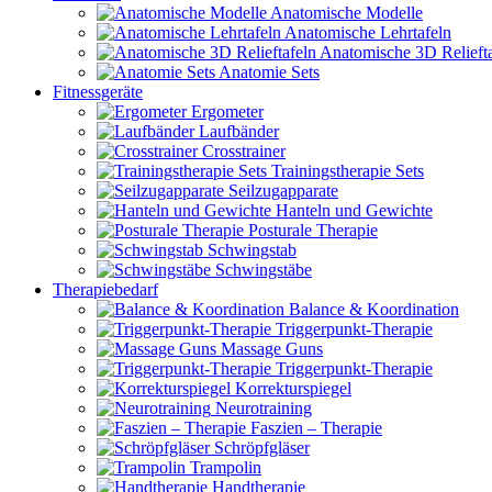
Anatomische Modelle
Anatomische Lehrtafeln
Anatomische 3D Reliefta
Anatomie Sets
Fitnessgeräte
Ergometer
Laufbänder
Crosstrainer
Trainingstherapie Sets
Seilzugapparate
Hanteln und Gewichte
Posturale Therapie
Schwingstab
Schwingstäbe
Therapiebedarf
Balance & Koordination
Triggerpunkt-Therapie
Massage Guns
Triggerpunkt-Therapie
Korrekturspiegel
Neurotraining
Faszien – Therapie
Schröpfgläser
Trampolin
Handtherapie