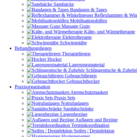
Sandsäcke
Bandagen & Tapes
Reflexhammer & Win
Mobilisationshilfen
Massage Guns
Kälte- und Wärmetherapie
Elektrotherapie
Schwingstäbe
Behandlungsliegen
Therapieliegen
Hocker
Lagerungsmaterial
Schlingentische & Zubehö
Gebrauchtliegen
Gebrauchthocker
Praxisorganisation
Atemschutzmasken
Praxis Sets
Notrufanlagen
Sanitätschränke
Liegenbezüge
Auflagen und Bezüge
Terminkoordination
Seifen / Desinfektion
Hygienepapier