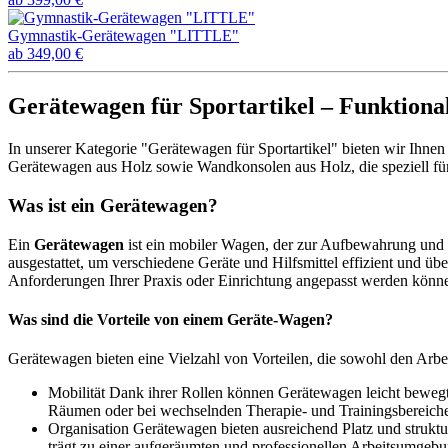
Gymnastik-Gerätewagen "LITTLE"
ab 349,00 €
Gerätewagen für Sportartikel – Funktiona
In unserer Kategorie "Gerätewagen für Sportartikel" bieten wir Ihn
Gerätewagen aus Holz sowie Wandkonsolen aus Holz, die speziell für 
Was ist ein Gerätewagen?
Ein
Gerätewagen
ist ein mobiler Wagen, der zur Aufbewahrung und 
ausgestattet, um verschiedene Geräte und Hilfsmittel effizient und üb
Anforderungen Ihrer Praxis oder Einrichtung angepasst werden könn
Was sind die Vorteile von einem Geräte-Wagen?
Gerätewagen bieten eine Vielzahl von Vorteilen, die sowohl den Arbei
Mobilität
Dank ihrer Rollen können Gerätewagen leicht bewegt w
Räumen oder bei wechselnden Therapie- und Trainingsbereiche
Organisation
Gerätewagen bieten ausreichend Platz und struktur
trägt zu einer aufgeräumten und professionellen Arbeitsumgebu