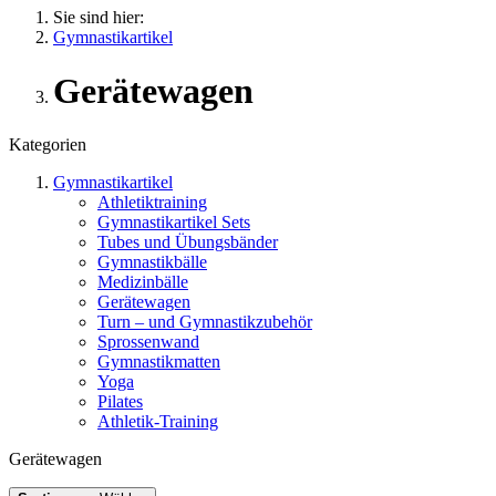
Sie sind hier:
Gymnastikartikel
Gerätewagen
Kategorien
Gymnastikartikel
Athletiktraining
Gymnastikartikel Sets
Tubes und Übungsbänder
Gymnastikbälle
Medizinbälle
Gerätewagen
Turn – und Gymnastikzubehör
Sprossenwand
Gymnastikmatten
Yoga
Pilates
Athletik-Training
Gerätewagen