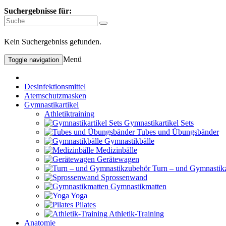
Suchergebnisse für:
Kein Suchergebniss gefunden.
Menü
Toggle navigation
Desinfektionsmittel
Atemschutzmasken
Gymnastikartikel
Athletiktraining
Gymnastikartikel Sets
Tubes und Übungsbänder
Gymnastikbälle
Medizinbälle
Gerätewagen
Turn – und Gymnastik
Sprossenwand
Gymnastikmatten
Yoga
Pilates
Athletik-Training
Anatomie